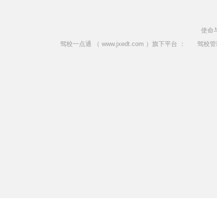
使命
驾校一点通 （ www.jxedt.com ）旗下平台 ：
驾校管