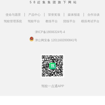
58赶集集团旗下网站
|
|
|
|
使命与愿景
产品中心
荣誉奖项
媒体报道
合作洽谈
驾校管理系统
驾校平台
教练平台
陪练平台
模拟考试平台
津ICP备18006324号-4
津公网安备 12011602000841号
驾校一点通APP