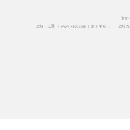
使命
驾校一点通 （ www.jxedt.com ）旗下平台 ：
驾校管