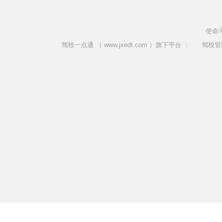
使命
驾校一点通 （ www.jxedt.com ）旗下平台 ：
驾校管