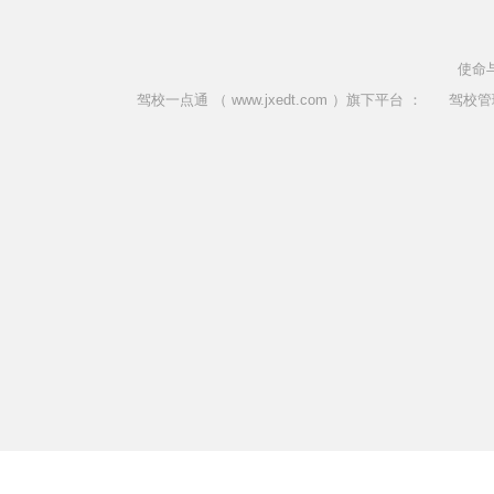
使命
驾校一点通 （ www.jxedt.com ）旗下平台 ：
驾校管