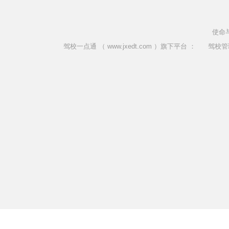
使命
驾校一点通 （ www.jxedt.com ）旗下平台 ：
驾校管