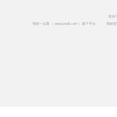
使命
驾校一点通 （ www.jxedt.com ）旗下平台 ：
驾校管